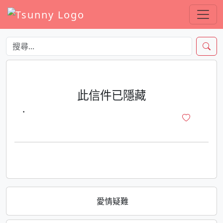
此信件已隱藏
·
愛情疑難