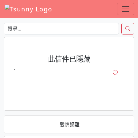
此信件已隱藏
·
愛情疑難