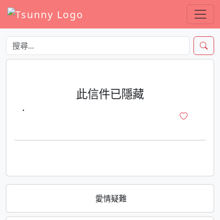
此信件已隱藏
·
愛情疑難