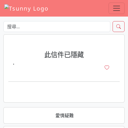
此信件已隱藏
·
愛情疑難