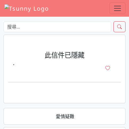
此信件已隱藏
·
愛情疑難