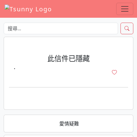
此信件已隱藏
·
愛情疑難