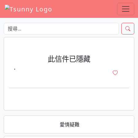
此信件已隱藏
·
愛情疑難