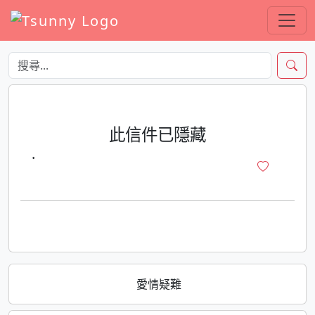
此信件已隱藏
·
愛情疑難