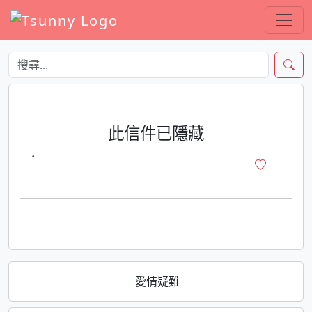
此信件已隱藏
·
愛情疑難