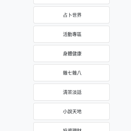
占卜世界
活動專區
身體健康
雜七雜八
清茶淡話
小說天地
投資理財