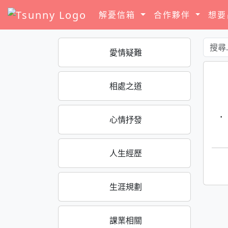
解憂信箱
合作夥伴
想
愛情疑難
相處之道
·
心情抒發
人生經歷
生涯規劃
課業相關