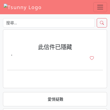
此信件已隱藏
·
愛情疑難