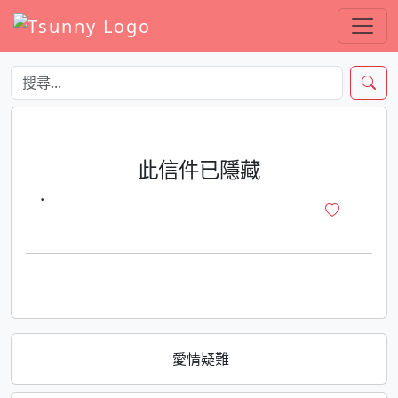
此信件已隱藏
·
愛情疑難