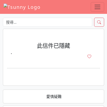
此信件已隱藏
·
愛情疑難