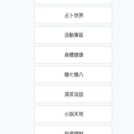
占卜世界
活動專區
身體健康
雜七雜八
清茶淡話
小說天地
投資理財