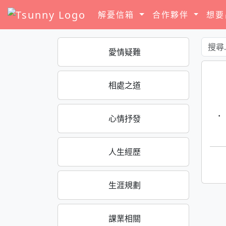
解憂信箱
合作夥伴
想
愛情疑難
相處之道
·
心情抒發
人生經歷
生涯規劃
課業相關