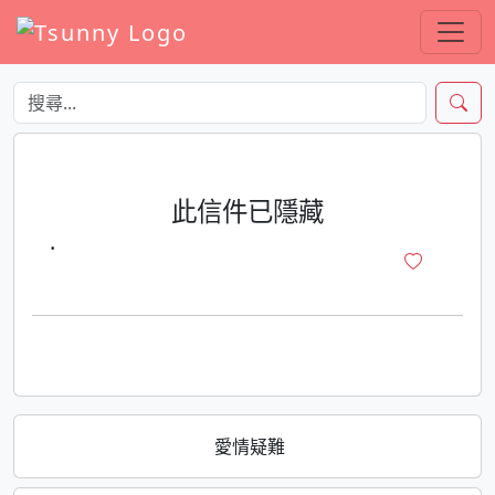
此信件已隱藏
·
愛情疑難