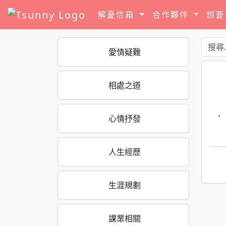
解憂信箱
合作夥伴
想
愛情疑難
相處之道
·
心情抒發
人生經歷
生涯規劃
課業相關