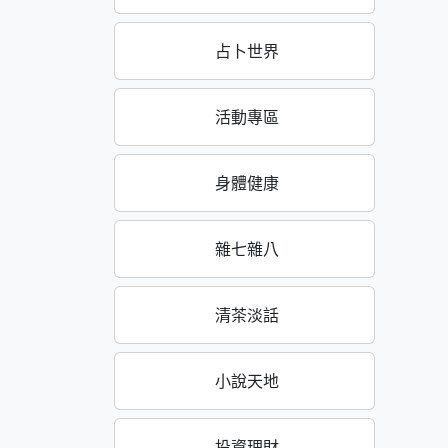
占卜世界
活動專區
身體健康
雜七雜八
清茶淡話
小說天地
投資理財