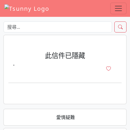
此信件已隱藏
·
愛情疑難