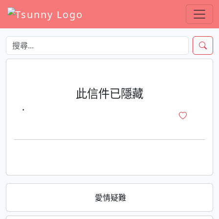
此信件已隱藏
·
愛情疑難