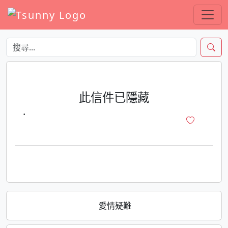
此信件已隱藏
·
愛情疑難