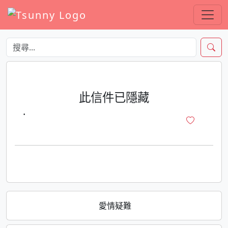
此信件已隱藏
·
愛情疑難