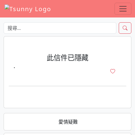
此信件已隱藏
·
愛情疑難