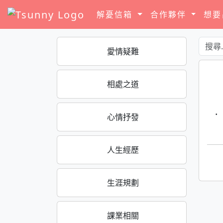
解憂信箱
合作夥伴
想
愛情疑難
相處之道
·
心情抒發
人生經歷
生涯規劃
課業相關