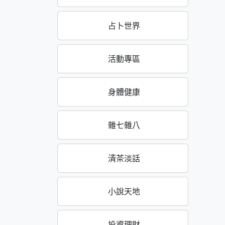
占卜世界
活動專區
身體健康
雜七雜八
清茶淡話
小說天地
投資理財