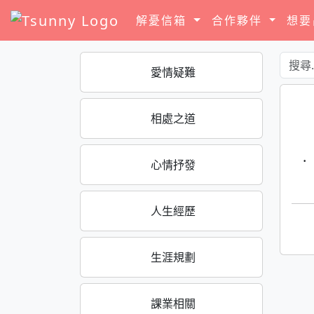
解憂信箱
合作夥伴
想
愛情疑難
相處之道
·
心情抒發
人生經歷
生涯規劃
課業相關