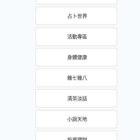
占卜世界
活動專區
身體健康
雜七雜八
清茶淡話
小說天地
投資理財