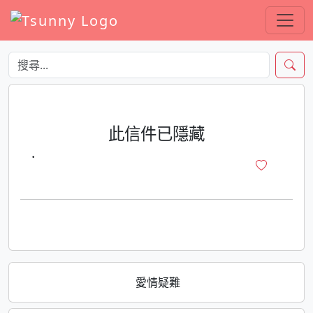
此信件已隱藏
·
愛情疑難