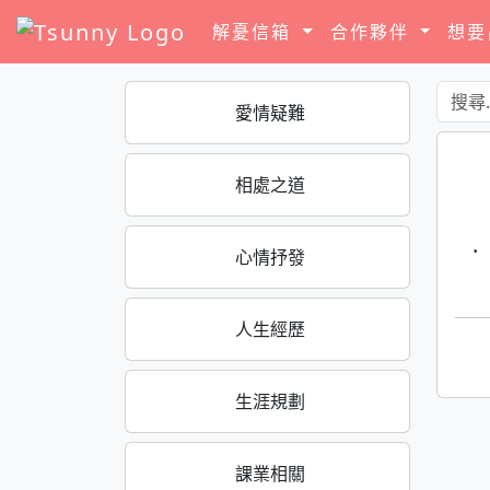
解憂信箱
合作夥伴
想
愛情疑難
相處之道
·
心情抒發
人生經歷
生涯規劃
課業相關