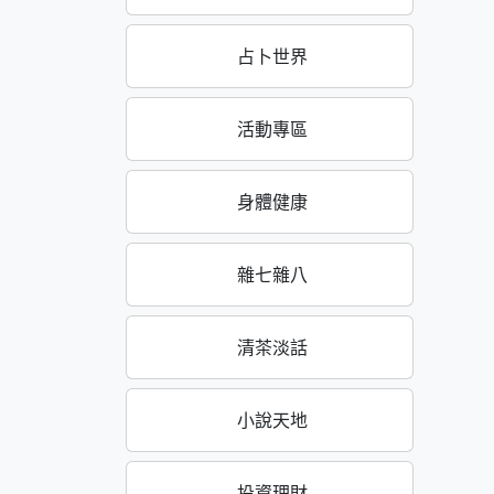
占卜世界
活動專區
身體健康
雜七雜八
清茶淡話
小說天地
投資理財