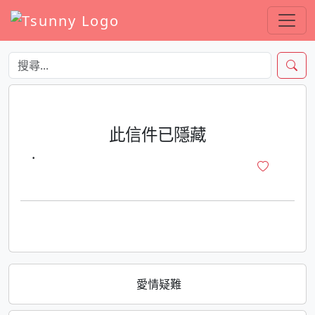
此信件已隱藏
·
愛情疑難