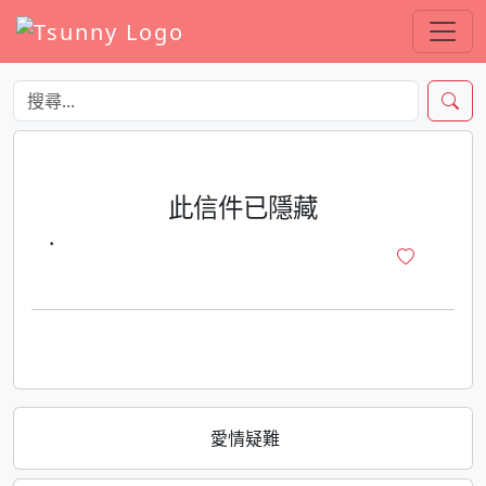
此信件已隱藏
·
愛情疑難