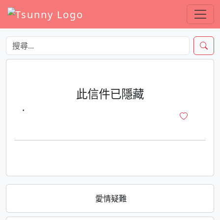
此信件已隱藏
·
愛情疑難