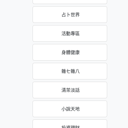
占卜世界
活動專區
身體健康
雜七雜八
清茶淡話
小說天地
投資理財