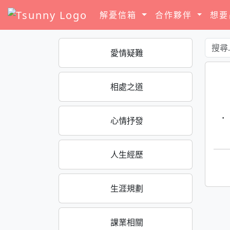
解憂信箱
合作夥伴
想
愛情疑難
相處之道
·
心情抒發
人生經歷
生涯規劃
課業相關