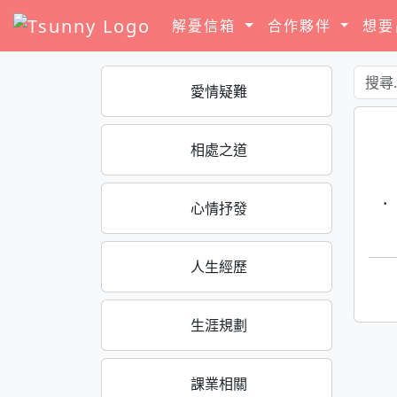
解憂信箱
合作夥伴
想
愛情疑難
相處之道
·
心情抒發
人生經歷
生涯規劃
課業相關