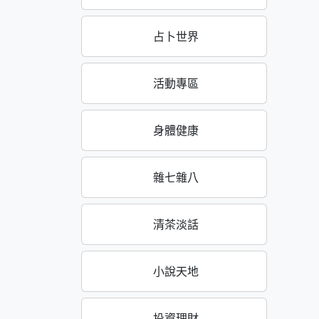
占卜世界
活動專區
身體健康
雜七雜八
清茶淡話
小說天地
投資理財