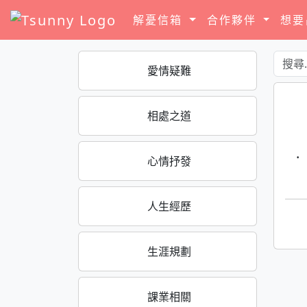
解憂信箱
合作夥伴
想
愛情疑難
相處之道
·
心情抒發
人生經歷
生涯規劃
課業相關