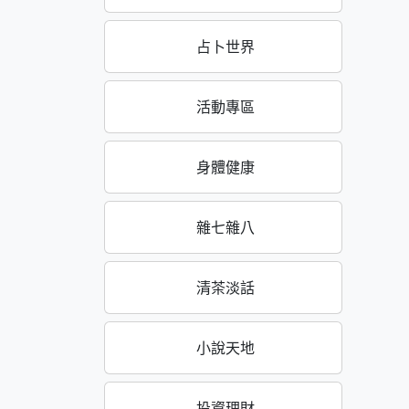
占卜世界
活動專區
身體健康
雜七雜八
清茶淡話
小說天地
投資理財