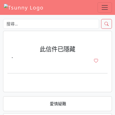
此信件已隱藏
·
愛情疑難