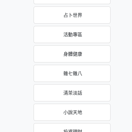
占卜世界
活動專區
身體健康
雜七雜八
清茶淡話
小說天地
投資理財