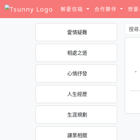
解憂信箱
合作夥伴
想
愛情疑難
相處之道
·
心情抒發
人生經歷
生涯規劃
課業相關