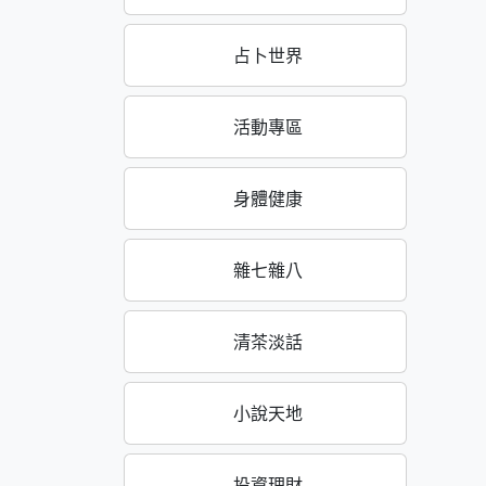
占卜世界
活動專區
身體健康
雜七雜八
清茶淡話
小說天地
投資理財