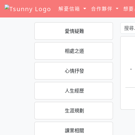
解憂信箱
合作夥伴
想
愛情疑難
相處之道
·
心情抒發
人生經歷
生涯規劃
課業相關