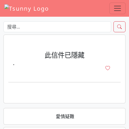
此信件已隱藏
·
愛情疑難