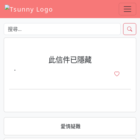
此信件已隱藏
·
愛情疑難