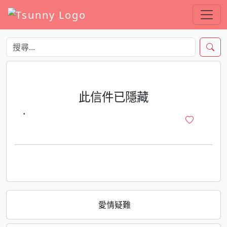
此信件已隱藏
·
愛情疑難