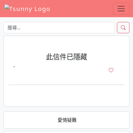
此信件已隱藏
·
愛情疑難