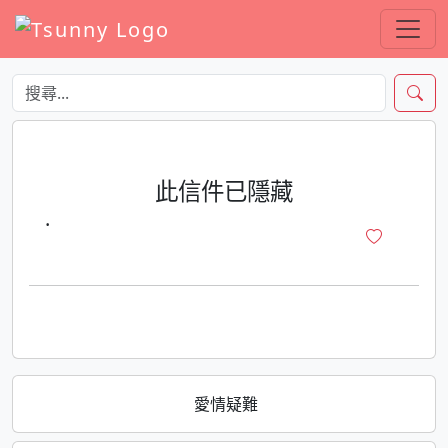
此信件已隱藏
·
愛情疑難