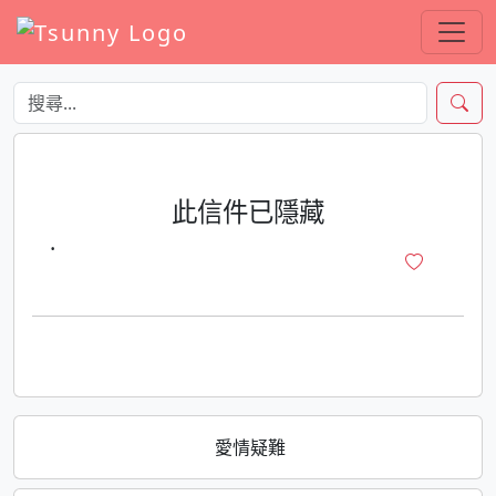
此信件已隱藏
·
愛情疑難