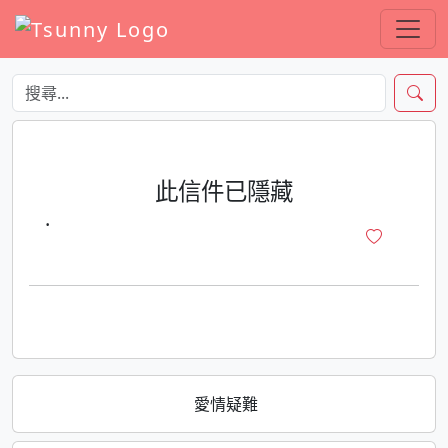
此信件已隱藏
·
愛情疑難