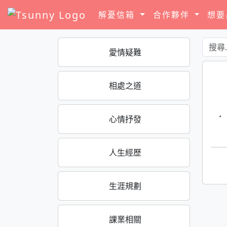
解憂信箱
合作夥伴
想
愛情疑難
相處之道
·
心情抒發
人生經歷
生涯規劃
課業相關