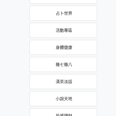
占卜世界
活動專區
身體健康
雜七雜八
清茶淡話
小說天地
投資理財