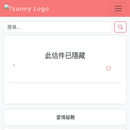
此信件已隱藏
·
愛情疑難