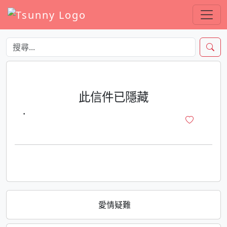
此信件已隱藏
·
愛情疑難