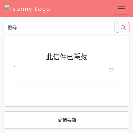
此信件已隱藏
·
愛情疑難