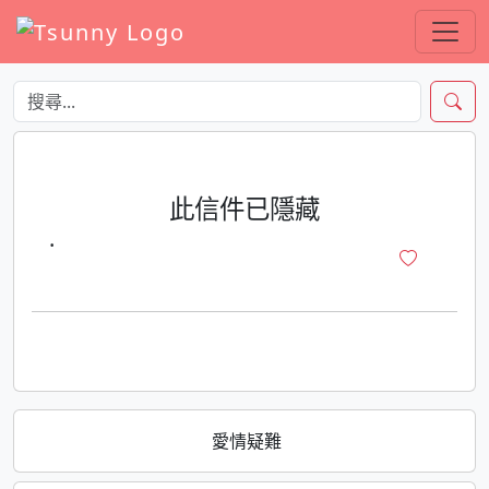
此信件已隱藏
·
愛情疑難