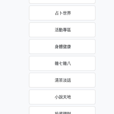
占卜世界
活動專區
身體健康
雜七雜八
清茶淡話
小說天地
投資理財