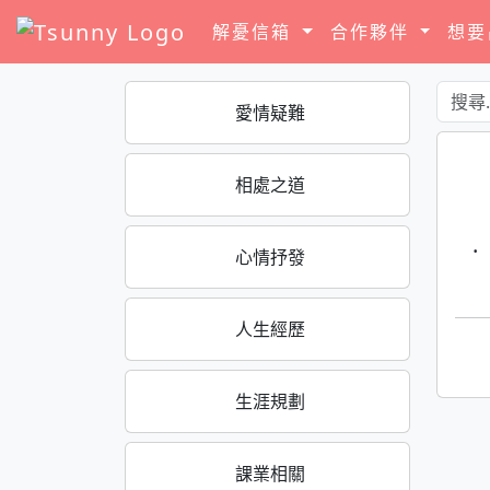
解憂信箱
合作夥伴
想
愛情疑難
相處之道
·
心情抒發
人生經歷
生涯規劃
課業相關