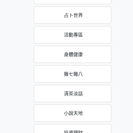
占卜世界
活動專區
身體健康
雜七雜八
清茶淡話
小說天地
投資理財