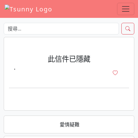
此信件已隱藏
·
愛情疑難