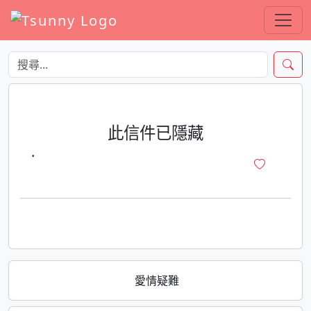
此信件已隱藏
·
愛情疑難